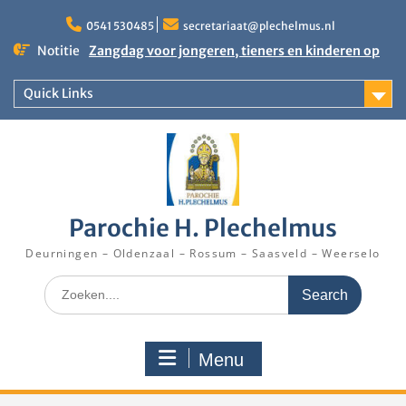
Skip
to
0541 530485
secretariaat@plechelmus.nl
content
Notitie
Zangdag voor jongeren, tieners en kinderen op
zondag 27 september 2026 in Klooster
Denekamp
Quick Links
Uitnodiging installatie Pastoor Karel Donders
Rooster Kerktijd vanaf 5 augustus 2026
Parochie H. Plechelmus
Deurningen – Oldenzaal – Rossum – Saasveld – Weerselo
Search
for:
Menu