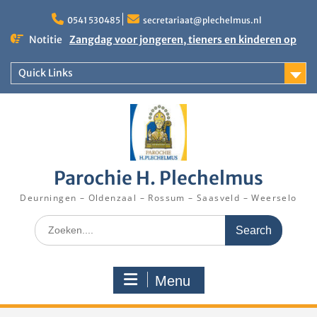
Skip
Zangdag voor jongeren, tieners en kinderen op
to
0541 530485
secretariaat@plechelmus.nl
zondag 27 september 2026 in Klooster
content
Notitie
Denekamp
Uitnodiging installatie Pastoor Karel Donders
Quick Links
Rooster Kerktijd vanaf 5 augustus 2026
Parochie H. Plechelmus
Deurningen – Oldenzaal – Rossum – Saasveld – Weerselo
Search
for:
Menu