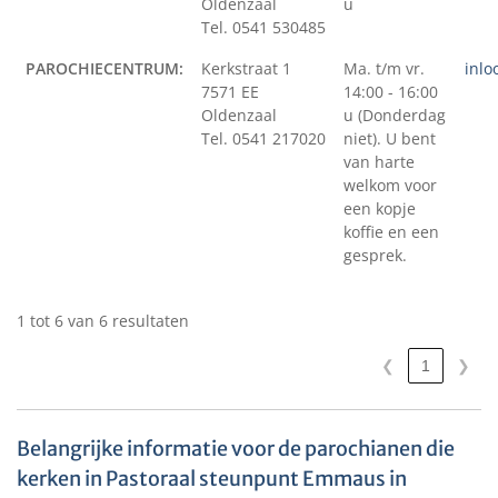
Oldenzaal
u
Tel. 0541 530485
PAROCHIECENTRUM:
Kerkstraat 1
Ma. t/m vr.
inlo
7571 EE
14:00 - 16:00
Oldenzaal
u (Donderdag
Tel. 0541 217020
niet). U bent
van harte
welkom voor
een kopje
koffie en een
gesprek.
1 tot 6 van 6 resultaten
❮
1
❯
Belangrijke informatie voor de parochianen die
kerken in Pastoraal steunpunt Emmaus in