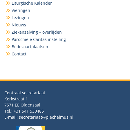
Liturgische Kalender
Vieringen
Lezingen
Nieuws
Ziekenzalving – overlijden
Parochiële Caritas instelling
Bedevaartplaatsen
Contact
Centraal secretariaat
Kerkstraat 1
7571 EE Oldenzaal
Tel.: +31 541 530485
E-mail: secretariaat@plechelmus.nl