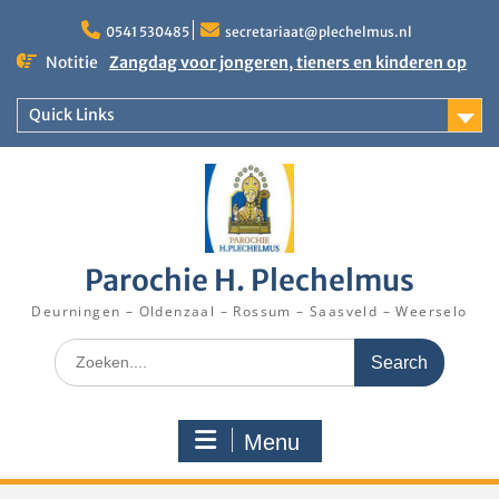
Skip
to
0541 530485
secretariaat@plechelmus.nl
content
Notitie
Zangdag voor jongeren, tieners en kinderen op
zondag 27 september 2026 in Klooster
Denekamp
Quick Links
Uitnodiging installatie Pastoor Karel Donders
Rooster Kerktijd vanaf 5 augustus 2026
Parochie H. Plechelmus
Deurningen – Oldenzaal – Rossum – Saasveld – Weerselo
Search
for:
Menu