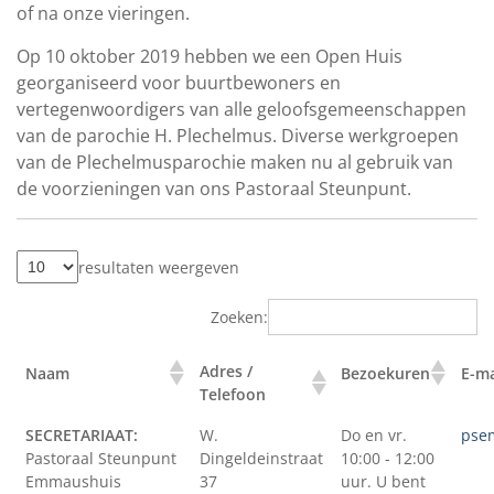
of na onze vieringen.
Op 10 oktober 2019 hebben we een Open Huis
georganiseerd voor buurtbewoners en
vertegenwoordigers van alle geloofsgemeenschappen
van de parochie H. Plechelmus. Diverse werkgroepen
van de Plechelmusparochie maken nu al gebruik van
de voorzieningen van ons Pastoraal Steunpunt.
resultaten weergeven
Zoeken:
Adres /
Naam
Bezoekuren
E-ma
Telefoon
SECRETARIAAT:
W.
Do en vr.
pse
Pastoraal Steunpunt
Dingeldeinstraat
10:00 - 12:00
Emmaushuis
37
uur. U bent