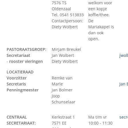
7576 TS
welkom voor
Oldenzaal
een kopje
Tel. 0541 513833
koffie/thee.
Contactpersoon:
De
Diety Wolbert
Mariakapel is
dan ook
open.
PASTORAATSGROEP:
Mirjam Breukel
Secretariaat
Jan Wolbert
jwol
-
rooster vieringen
Diety Wolbert
LOCATIERAAD
Voorzitter
Remke van
Secretaris
Marle
Jan
Penningmeester
Jan Bolmer
Joop
Schunselaar
CENTRAAL
Kerkstraat 1
Ma t/m vr
secr
SECRETARIAAT:
7571 EE
10:00 - 11:30