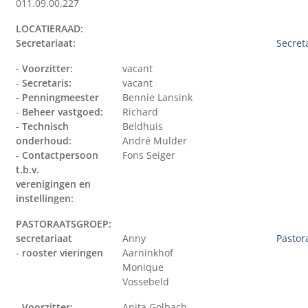
011.09.00.227
LOCATIERAAD:
Secretariaat:
Secret
-
Voorzitter:
vacant
-
Secretaris:
vacant
-
Penningmeester
Bennie Lansink
-
Beheer vastgoed:
Richard
-
Technisch
Beldhuis
onderhoud:
André Mulder
-
Contactpersoon
Fons Seiger
t.b.v.
verenigingen en
instellingen:
PASTORAATSGROEP:
secretariaat
Anny
Pastor
-
rooster vieringen
Aarninkhof
Monique
Vossebeld
-
Voorzitter:
Anita Golbach