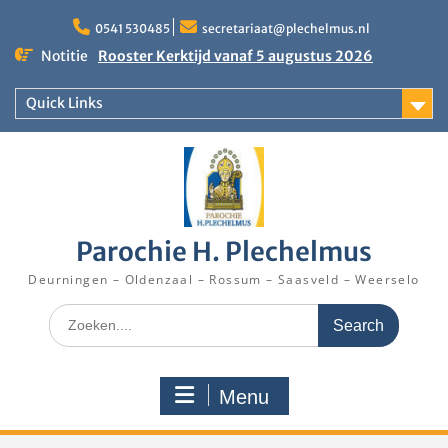
Skip
to
0541 530485
secretariaat@plechelmus.nl
content
Notitie
Rooster Kerktijd vanaf 5 augustus 2026
Zangdag voor jongeren, tieners en kinderen op
zondag 27 september 2026 in Klooster
Quick Links
Denekamp
Eucharistieviering op de muziekkoepel
Parochie H. Plechelmus
Deurningen – Oldenzaal – Rossum – Saasveld – Weerselo
Search
for:
Menu