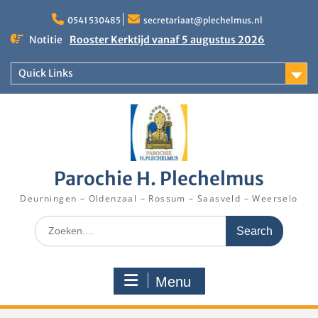
Skip
to
0541 530485
secretariaat@plechelmus.nl
Rooster Kerktijd vanaf 5 augustus 2026
content
Notitie
Zangdag voor jongeren, tieners en kinderen op
zondag 27 september 2026 in Klooster
Quick Links
Denekamp
Eucharistieviering op de muziekkoepel
Parochie H. Plechelmus
Deurningen – Oldenzaal – Rossum – Saasveld – Weerselo
Search
for:
Menu