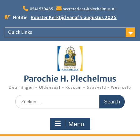
Skip
to
0541 530485
secretariaat@plechelmus.nl
content
Notitie
Rooster Kerktijd vanaf 5 augustus 2026
Zangdag voor jongeren, tieners en kinderen op
zondag 27 september 2026 in Klooster
Quick Links
Denekamp
Eucharistieviering op de muziekkoepel
Parochie H. Plechelmus
Deurningen – Oldenzaal – Rossum – Saasveld – Weerselo
Search
for:
Menu