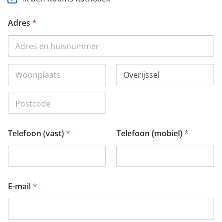
Adres
*
Adres regel 1
Stad
Staat /
Provincie /
Regio
Postcode
Telefoon (vast)
*
Telefoon (mobiel)
*
E-mail
*