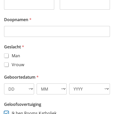
Doopnamen
*
Geslacht
*
Man
Vrouw
Geboortedatum
*
Geloofsovertuiging
Ik ben Rooms Katholiek