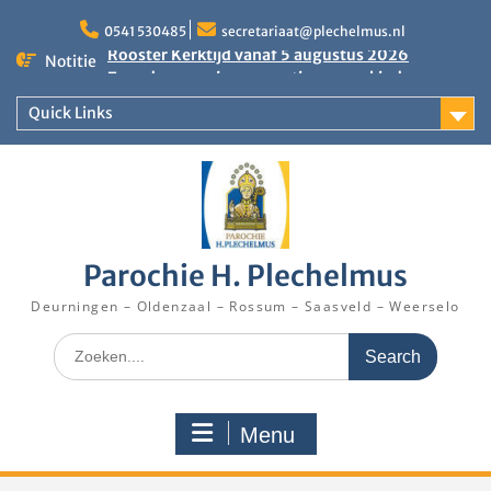
Skip
to
0541 530485
secretariaat@plechelmus.nl
content
Notitie
Zangdag voor jongeren, tieners en kinderen op
zondag 27 september 2026 in Klooster
Denekamp
Quick Links
Eucharistieviering op de muziekkoepel
Rooster Kerktijd vanaf 5 augustus 2026
Parochie H. Plechelmus
Deurningen – Oldenzaal – Rossum – Saasveld – Weerselo
Search
for:
Menu