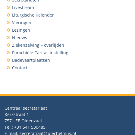
Livestream
Liturgische Kalender
Vieringen
Lezingen
Nieuws
Ziekenzalving – overlijden
Parochiële Caritas instelling
Bedevaartplaatsen
Contact
Centraal secretariaat
Kerkstraat 1
7571 EE Oldenzaal
Tel.: +31 541 530485
E-mail: secretariaat@plechelmus.nl