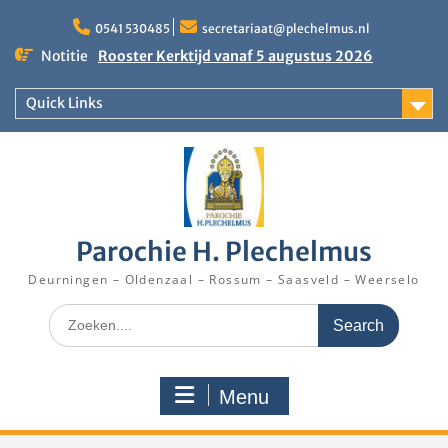
Skip
to
0541 530485
secretariaat@plechelmus.nl
content
Rooster Kerktijd vanaf 5 augustus 2026
Notitie
Zangdag voor jongeren, tieners en kinderen op
zondag 27 september 2026 in Klooster
Quick Links
Denekamp
Eucharistieviering op de muziekkoepel
Parochie H. Plechelmus
Deurningen – Oldenzaal – Rossum – Saasveld – Weerselo
Search
for:
Menu