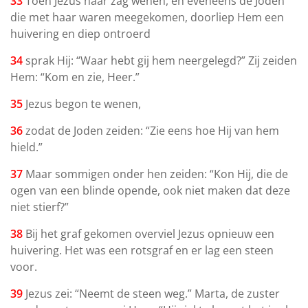
33
Toen Jezus haar zag wenen, en eveneens de Joden
die met haar waren meegekomen, doorliep Hem een
huivering en diep ontroerd
34
sprak Hij: “Waar hebt gij hem neergelegd?” Zij zeiden
Hem: “Kom en zie, Heer.”
35
Jezus begon te wenen,
36
zodat de Joden zeiden: “Zie eens hoe Hij van hem
hield.”
37
Maar sommigen onder hen zeiden: “Kon Hij, die de
ogen van een blinde opende, ook niet maken dat deze
niet stierf?”
3
8
Bij het graf gekomen overviel Jezus opnieuw een
huivering. Het was een rotsgraf en er lag een steen
voor.
39
Jezus zei: “Neemt de steen weg.” Marta, de zuster