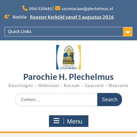
Skip
to
0541 530485
secretariaat@plechelmus.nl
content
Notitie
Rooster Kerktijd vanaf 5 augustus 2026
Zangdag voor jongeren, tieners en kinderen op
zondag 27 september 2026 in Klooster
Quick Links
Denekamp
Eucharistieviering op de muziekkoepel
Parochie H. Plechelmus
Deurningen – Oldenzaal – Rossum – Saasveld – Weerselo
Search
for:
Menu