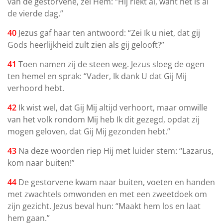
van de gestorvene, zei Hem: “Hij riekt al, want het is al
de vierde dag.”
40
Jezus gaf haar ten antwoord: “Zei Ik u niet, dat gij
Gods heerlijkheid zult zien als gij gelooft?”
4
1
Toen namen zij de steen weg. Jezus sloeg de ogen
ten hemel en sprak: “Vader, Ik dank U dat Gij Mij
verhoord hebt.
42
Ik wist wel, dat Gij Mij altijd verhoort, maar omwille
van het volk rondom Mij heb Ik dit gezegd, opdat zij
mogen geloven, dat Gij Mij gezonden hebt.”
43
Na deze woorden riep Hij met luider stem: “Lazarus,
kom naar buiten!”
44
De gestorvene kwam naar buiten, voeten en handen
met zwachtels omwonden en met een zweetdoek om
zijn gezicht. Jezus beval hun: “Maakt hem los en laat
hem gaan.”