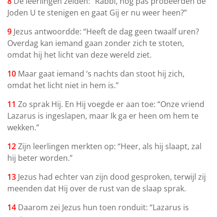
8
De leerlingen zeiden: “Rabbi, nog pas probeerden de
Joden U te stenigen en gaat Gij er nu weer heen?”
9
Jezus antwoordde: “Heeft de dag geen twaalf uren?
Overdag kan iemand gaan zonder zich te stoten,
omdat hij het licht van deze wereld ziet.
10
Maar gaat iemand ‘s nachts dan stoot hij zich,
omdat het licht niet in hem is.”
11
Zo sprak Hij. En Hij voegde er aan toe: “Onze vriend
Lazarus is ingeslapen, maar Ik ga er heen om hem te
wekken.”
12
Zijn leerlingen merkten op: “Heer, als hij slaapt, zal
hij beter worden.”
13
Jezus had echter van zijn dood gesproken, terwijl zij
meenden dat Hij over de rust van de slaap sprak.
14
Daarom zei Jezus hun toen ronduit: “Lazarus is