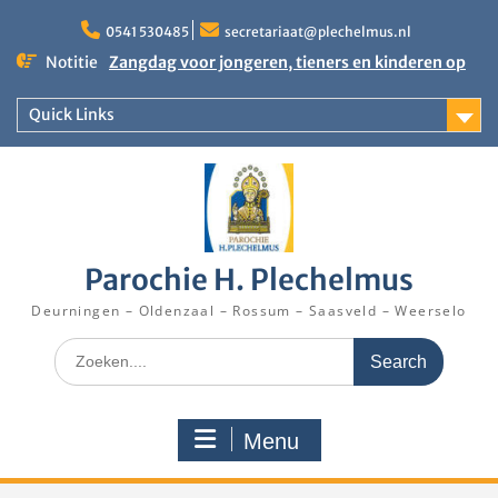
Skip
to
0541 530485
secretariaat@plechelmus.nl
content
Notitie
Zangdag voor jongeren, tieners en kinderen op
zondag 27 september 2026 in Klooster
Denekamp
Quick Links
Uitnodiging installatie Pastoor Karel Donders
Rooster Kerktijd vanaf 5 augustus 2026
Parochie H. Plechelmus
Deurningen – Oldenzaal – Rossum – Saasveld – Weerselo
Search
for:
Menu