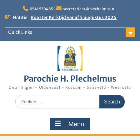
Skip
to
0541 530485
secretariaat@plechelmus.nl
content
Notitie
Rooster Kerktijd vanaf 5 augustus 2026
Zangdag voor jongeren, tieners en kinderen op
zondag 27 september 2026 in Klooster
Quick Links
Denekamp
Eucharistieviering op de muziekkoepel
Parochie H. Plechelmus
Deurningen – Oldenzaal – Rossum – Saasveld – Weerselo
Search
for:
Menu