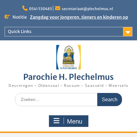
Skip
to
0541 530485
secretariaat@plechelmus.nl
content
Notitie
Zangdag voor jongeren, tieners en kinderen op
zondag 27 september 2026 in Klooster
Denekamp
Quick Links
Uitnodiging installatie Pastoor Karel Donders
Rooster Kerktijd vanaf 5 augustus 2026
Parochie H. Plechelmus
Deurningen – Oldenzaal – Rossum – Saasveld – Weerselo
Search
for:
Menu