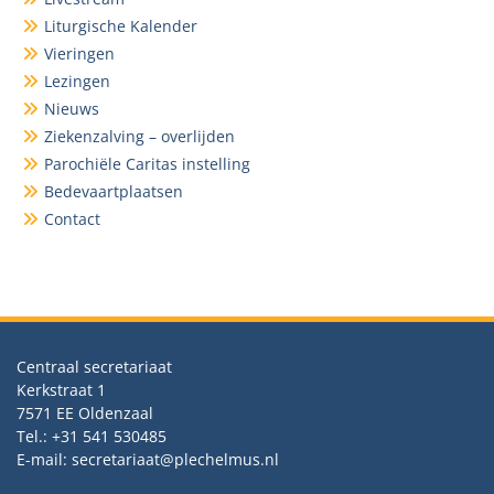
Liturgische Kalender
Vieringen
Lezingen
Nieuws
Ziekenzalving – overlijden
Parochiële Caritas instelling
Bedevaartplaatsen
Contact
Centraal secretariaat
Kerkstraat 1
7571 EE Oldenzaal
Tel.: +31 541 530485
E-mail: secretariaat@plechelmus.nl