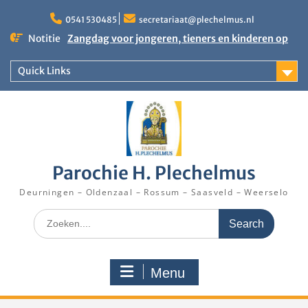
Skip
to
0541 530485
secretariaat@plechelmus.nl
content
Notitie
Zangdag voor jongeren, tieners en kinderen op
zondag 27 september 2026 in Klooster
Denekamp
Quick Links
Uitnodiging installatie Pastoor Karel Donders
Rooster Kerktijd vanaf 5 augustus 2026
Parochie H. Plechelmus
Deurningen – Oldenzaal – Rossum – Saasveld – Weerselo
Search
for:
Menu