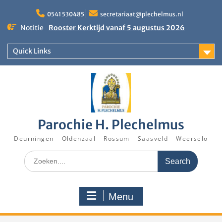
Skip
to
0541 530485
secretariaat@plechelmus.nl
content
Notitie
Rooster Kerktijd vanaf 5 augustus 2026
Zangdag voor jongeren, tieners en kinderen op
zondag 27 september 2026 in Klooster
Quick Links
Denekamp
Eucharistieviering op de muziekkoepel
Parochie H. Plechelmus
Deurningen – Oldenzaal – Rossum – Saasveld – Weerselo
Search
for:
Menu