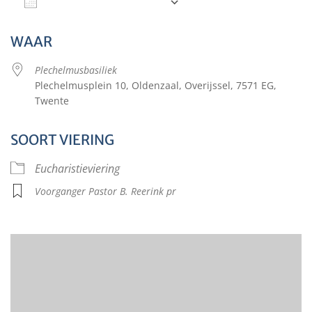
Aan agenda toevoegen
Download ICS
Google Calendar
WAAR
Plechelmusbasiliek
Plechelmusplein 10, Oldenzaal, Overijssel, 7571 EG,
Twente
SOORT VIERING
Eucharistieviering
Voorganger Pastor B. Reerink pr