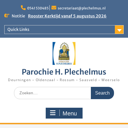
Skip
to
0541 530485
secretariaat@plechelmus.nl
content
Notitie
Rooster Kerktijd vanaf 5 augustus 2026
Zangdag voor jongeren, tieners en kinderen op
zondag 27 september 2026 in Klooster
Quick Links
Denekamp
Eucharistieviering op de muziekkoepel
Parochie H. Plechelmus
Deurningen – Oldenzaal – Rossum – Saasveld – Weerselo
Search
for:
Menu