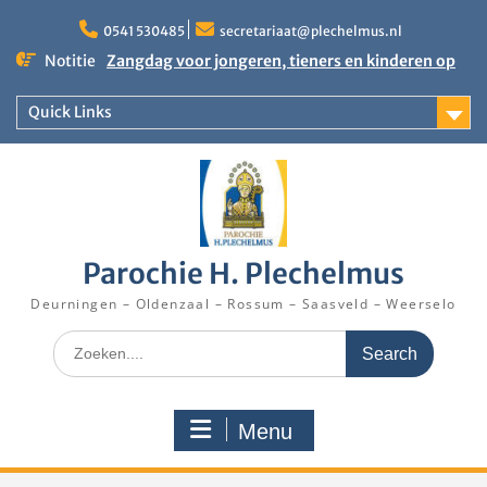
Skip
to
0541 530485
secretariaat@plechelmus.nl
content
Notitie
Zangdag voor jongeren, tieners en kinderen op
zondag 27 september 2026 in Klooster
Denekamp
Quick Links
Uitnodiging installatie Pastoor Karel Donders
Rooster Kerktijd vanaf 5 augustus 2026
Parochie H. Plechelmus
Deurningen – Oldenzaal – Rossum – Saasveld – Weerselo
Search
for:
Menu