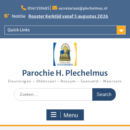
Skip
to
0541 530485
secretariaat@plechelmus.nl
content
Notitie
Rooster Kerktijd vanaf 5 augustus 2026
Zangdag voor jongeren, tieners en kinderen op
zondag 27 september 2026 in Klooster
Quick Links
Denekamp
Eucharistieviering op de muziekkoepel
Parochie H. Plechelmus
Deurningen – Oldenzaal – Rossum – Saasveld – Weerselo
Search
for:
Menu