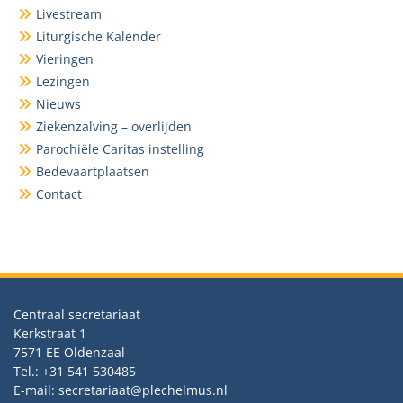
Livestream
Liturgische Kalender
Vieringen
Lezingen
Nieuws
Ziekenzalving – overlijden
Parochiële Caritas instelling
Bedevaartplaatsen
Contact
Centraal secretariaat
Kerkstraat 1
7571 EE Oldenzaal
Tel.: +31 541 530485
E-mail: secretariaat@plechelmus.nl