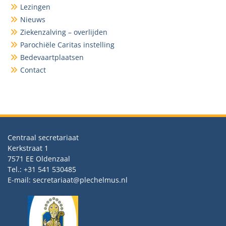
Lezingen
Nieuws
Ziekenzalving – overlijden
Parochiële Caritas instelling
Bedevaartplaatsen
Contact
Centraal secretariaat
Kerkstraat 1
7571 EE Oldenzaal
Tel.: +31 541 530485
E-mail: secretariaat@plechelmus.nl