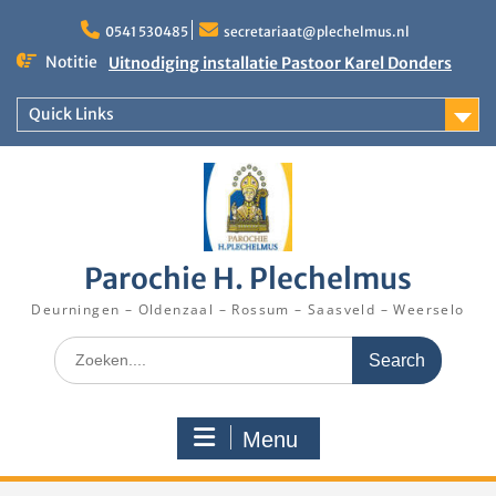
Skip
to
0541 530485
secretariaat@plechelmus.nl
content
Notitie
Uitnodiging installatie Pastoor Karel Donders
Rooster Kerktijd vanaf 5 augustus 2026
Zangdag voor jongeren, tieners en kinderen op
Quick Links
zondag 27 september 2026 in Klooster
Denekamp
Parochie H. Plechelmus
Deurningen – Oldenzaal – Rossum – Saasveld – Weerselo
Search
for:
Menu