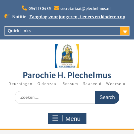
Skip
to
0541 530485
secretariaat@plechelmus.nl
content
Notitie
Zangdag voor jongeren, tieners en kinderen op
zondag 27 september 2026 in Klooster
Denekamp
Quick Links
Uitnodiging installatie Pastoor Karel Donders
Rooster Kerktijd vanaf 5 augustus 2026
Parochie H. Plechelmus
Deurningen – Oldenzaal – Rossum – Saasveld – Weerselo
Search
for:
Menu