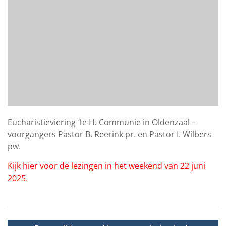
Eucharistieviering 1e H. Communie in Oldenzaal –
voorgangers Pastor B. Reerink pr. en Pastor I. Wilbers
pw.
Kijk hier voor de lezingen in het weekend van 22 juni
2025.
Bericht