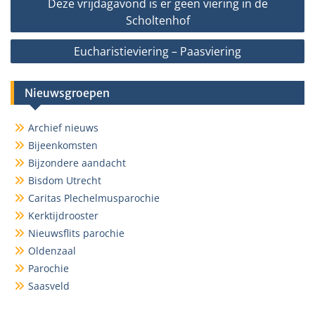
Deze vrijdagavond is er geen viering in de
navigatie
Scholtenhof
Eucharistieviering – Paasviering
Nieuwsgroepen
Archief nieuws
Bijeenkomsten
Bijzondere aandacht
Bisdom Utrecht
Caritas Plechelmusparochie
Kerktijdrooster
Nieuwsflits parochie
Oldenzaal
Parochie
Saasveld