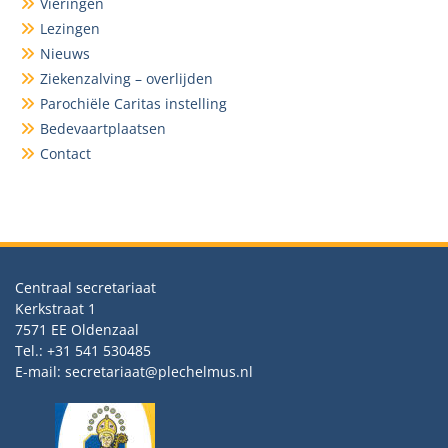
Vieringen
Lezingen
Nieuws
Ziekenzalving – overlijden
Parochiële Caritas instelling
Bedevaartplaatsen
Contact
Centraal secretariaat
Kerkstraat 1
7571 EE Oldenzaal
Tel.: +31 541 530485
E-mail: secretariaat@plechelmus.nl