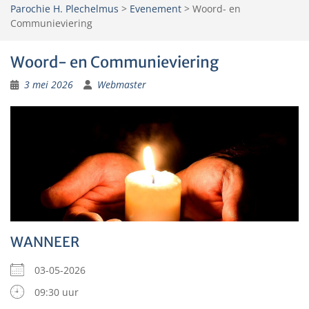
Parochie H. Plechelmus
>
Evenement
>
Woord- en
Communieviering
Woord- en Communieviering
3 mei 2026
Webmaster
WANNEER
03-05-2026
09:30 uur