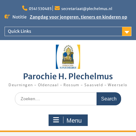
Skip
to
0541 530485
secretariaat@plechelmus.nl
content
Notitie
Zangdag voor jongeren, tieners en kinderen op
zondag 27 september 2026 in Klooster
Denekamp
Quick Links
Uitnodiging installatie Pastoor Karel Donders
Rooster Kerktijd vanaf 5 augustus 2026
Parochie H. Plechelmus
Deurningen – Oldenzaal – Rossum – Saasveld – Weerselo
Search
for:
Menu