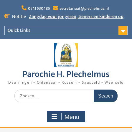
Skip
to
0541 530485
secretariaat@plechelmus.nl
content
Notitie
Zangdag voor jongeren, tieners en kinderen op
zondag 27 september 2026 in Klooster
Denekamp
Quick Links
Uitnodiging installatie Pastoor Karel Donders
Rooster Kerktijd vanaf 5 augustus 2026
Parochie H. Plechelmus
Deurningen – Oldenzaal – Rossum – Saasveld – Weerselo
Search
for:
Menu