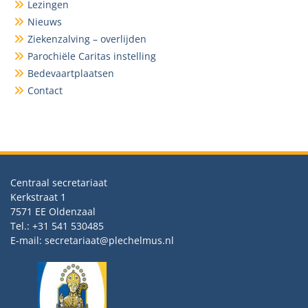
Lezingen
Nieuws
Ziekenzalving – overlijden
Parochiële Caritas instelling
Bedevaartplaatsen
Contact
Centraal secretariaat
Kerkstraat 1
7571 EE Oldenzaal
Tel.: +31 541 530485
E-mail: secretariaat@plechelmus.nl