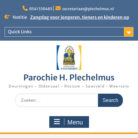
Skip
to
0541 530485
secretariaat@plechelmus.nl
content
Notitie
Zangdag voor jongeren, tieners en kinderen op
zondag 27 september 2026 in Klooster
Denekamp
Quick Links
Uitnodiging installatie Pastoor Karel Donders
Rooster Kerktijd vanaf 5 augustus 2026
Parochie H. Plechelmus
Deurningen – Oldenzaal – Rossum – Saasveld – Weerselo
Search
for:
Menu