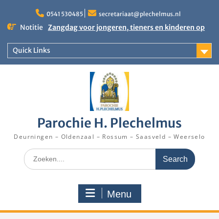
Skip
to
0541 530485
secretariaat@plechelmus.nl
content
Notitie
Zangdag voor jongeren, tieners en kinderen op
zondag 27 september 2026 in Klooster
Denekamp
Quick Links
Uitnodiging installatie Pastoor Karel Donders
Rooster Kerktijd vanaf 5 augustus 2026
Parochie H. Plechelmus
Deurningen – Oldenzaal – Rossum – Saasveld – Weerselo
Search
for:
Menu