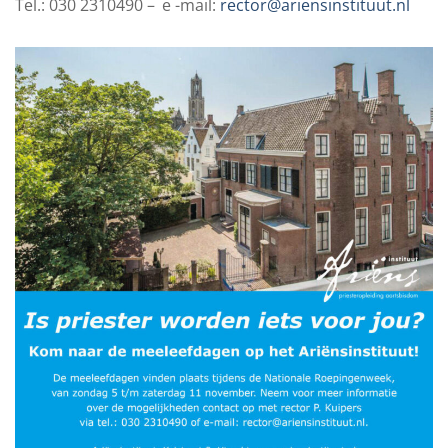
Tel.: 030 2310490 –
e -mail:
rector@ariensinstituut.nl