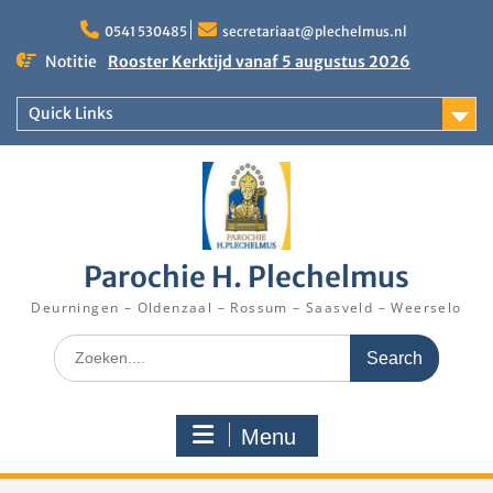
Skip
to
0541 530485
secretariaat@plechelmus.nl
content
Notitie
Rooster Kerktijd vanaf 5 augustus 2026
Zangdag voor jongeren, tieners en kinderen op
zondag 27 september 2026 in Klooster
Quick Links
Denekamp
Eucharistieviering op de muziekkoepel
Parochie H. Plechelmus
Deurningen – Oldenzaal – Rossum – Saasveld – Weerselo
Search
for:
Menu