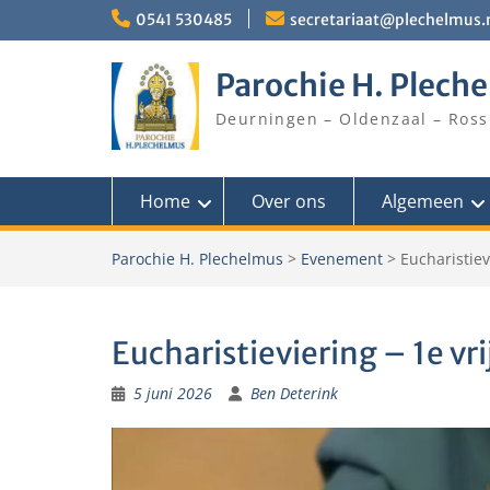
Skip
0541 530485
secretariaat@plechelmus.
to
content
Parochie H. Plech
Deurningen – Oldenzaal – Ross
Home
Over ons
Algemeen
Parochie H. Plechelmus
>
Evenement
>
Eucharistie
Eucharistieviering – 1e v
5 juni 2026
Ben Deterink