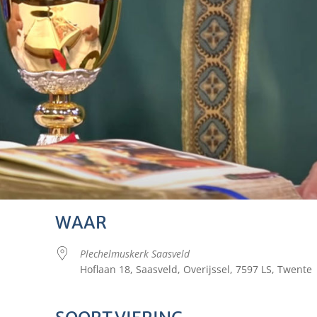
WAAR
Plechelmuskerk Saasveld
Hoflaan 18, Saasveld, Overijssel, 7597 LS, Twente