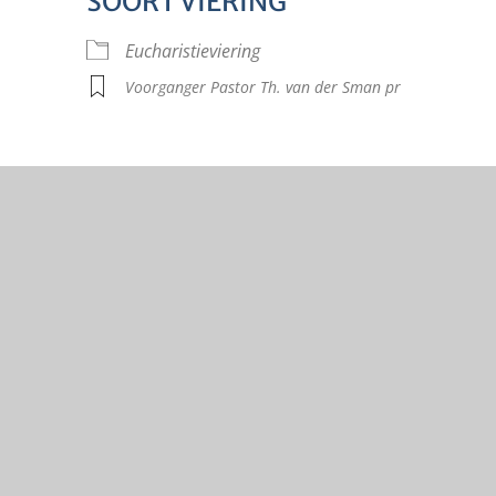
SOORT VIERING
lendar
iCalendar
Offi
Eucharistieviering
Voorganger Pastor Th. van der Sman pr