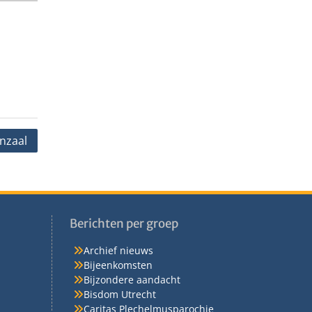
nzaal
Berichten per groep
Archief nieuws
Bijeenkomsten
Bijzondere aandacht
Bisdom Utrecht
Caritas Plechelmusparochie