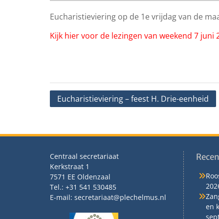
Eucharistieviering op de 1e vrijdag van de ma
Kijk hier voor de lezingen van weekend 7 juni 
Bericht
Eucharistieviering – feest H. Drie-eenheid
navigatie
Centraal secretariaat
Recen
Kerkstraat 1
Roos
7571 EE Oldenzaal
202
Tel.: +31 541 530485
Zan
E-mail: secretariaat@plechelmus.nl
en 
sep