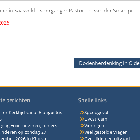
and in Saasveld – voorganger Pastor Th. van der Sman pr.
2026
Dodenherdenking in Olde
te berichten
Snelle links
ter Kerktijd vanaf 5 augustus
Spoedgeval
6
Livestream
gdag voor jongeren, tieners
Vieringen
kinderen op zondag 27
Veel gestelde vragen
tember 2026 in Klooster
Overlijden en uitvaart