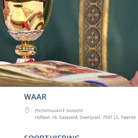
WAAR
Plechelmuskerk Saasveld
Hoflaan 18, Saasveld, Overijssel, 7597 LS, Twente