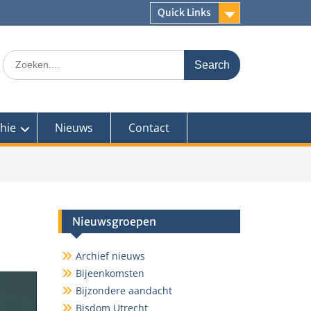
Quick Links
Search
for:
hie
Nieuws
Contact
Nieuwsgroepen
Archief nieuws
Bijeenkomsten
Bijzondere aandacht
Bisdom Utrecht