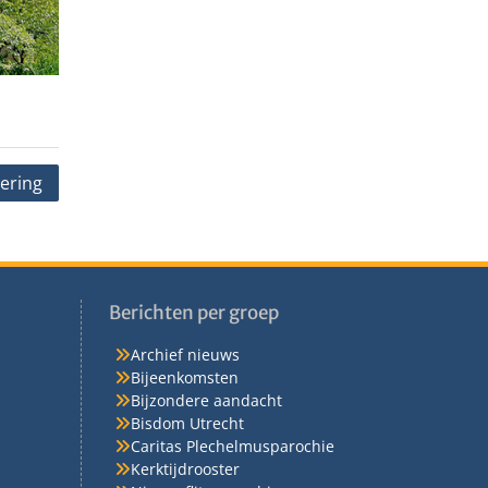
iering
Berichten per groep
Archief nieuws
Bijeenkomsten
Bijzondere aandacht
Bisdom Utrecht
Caritas Plechelmusparochie
Kerktijdrooster