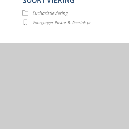
SOORT VIERING
lendar
iCalendar
Offi
Eucharistieviering
Voorganger Pastor B. Reerink pr