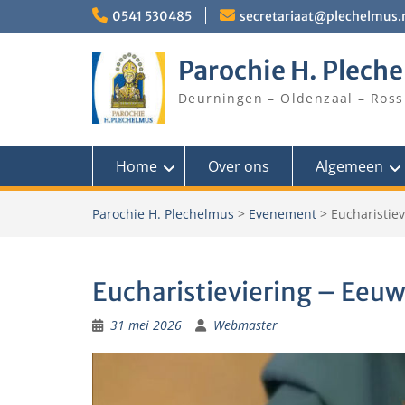
Skip
0541 530485
secretariaat@plechelmus.
to
content
Parochie H. Plech
Deurningen – Oldenzaal – Ross
Home
Over ons
Algemeen
Parochie H. Plechelmus
>
Evenement
>
Eucharistiev
Eucharistieviering – Eeuw
31 mei 2026
Webmaster