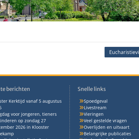
Eucharistiev
te berichten
Snelle links
ter Kerktijd vanaf 5 augustus
Spoedgeval
6
Livestream
gdag voor jongeren, tieners
Vieringen
kinderen op zondag 27
Veel gestelde vragen
tember 2026 in Klooster
Overlijden en uitvaart
ekamp
Belangrijke publicaties