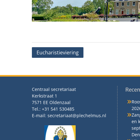
Bericht
Eucharistieviering
navigatie
Centraal secretariaat
Recen
Kerkstraat 1
Roos
7571 EE Oldenzaal
202
Tel.: +31 541 530485
Zan
E-mail: secretariaat@plechelmus.nl
en 
sep
Den