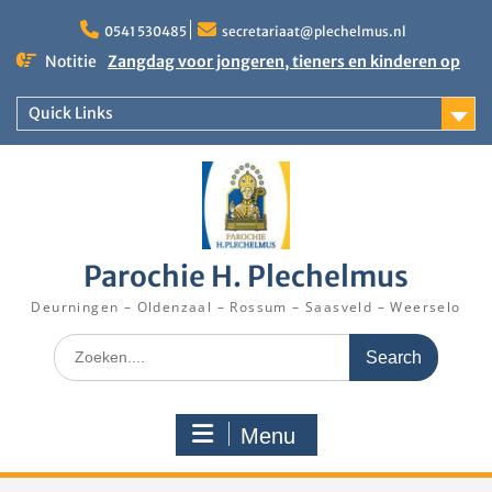
Skip
to
0541 530485
secretariaat@plechelmus.nl
content
Notitie
Zangdag voor jongeren, tieners en kinderen op
zondag 27 september 2026 in Klooster
Denekamp
Quick Links
Uitnodiging installatie Pastoor Karel Donders
Rooster Kerktijd vanaf 5 augustus 2026
Parochie H. Plechelmus
Deurningen – Oldenzaal – Rossum – Saasveld – Weerselo
Search
for:
Menu