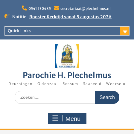
Skip
to
0541 530485
secretariaat@plechelmus.nl
content
Notitie
Rooster Kerktijd vanaf 5 augustus 2026
Zangdag voor jongeren, tieners en kinderen op
zondag 27 september 2026 in Klooster
Quick Links
Denekamp
Eucharistieviering op de muziekkoepel
Parochie H. Plechelmus
Deurningen – Oldenzaal – Rossum – Saasveld – Weerselo
Search
for:
Menu