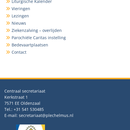
Liturgische Kalender
Vieringen
Lezingen
Nieuws
Ziekenzalving – overlijden
Parochiële Caritas instelling
Bedevaartplaatsen
Contact
Centraal secretariaat
Kerkstraat 1
7571 EE Oldenzaal
Tel.: +31 541 530485
E-mail: secretariaat@plechelmus.nl