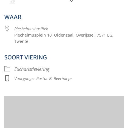
Aan agenda toevoegen
Download ICS
Google Calendar
WAAR
Plechelmusbasiliek
Plechelmusplein 10, Oldenzaal, Overijssel, 7571 EG,
Twente
SOORT VIERING
Eucharistieviering
Voorganger Pastor B. Reerink pr