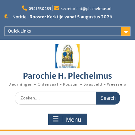
Skip
to
0541 530485
secretariaat@plechelmus.nl
content
Rooster Kerktijd vanaf 5 augustus 2026
Notitie
Zangdag voor jongeren, tieners en kinderen op
zondag 27 september 2026 in Klooster
Quick Links
Denekamp
Eucharistieviering op de muziekkoepel
Parochie H. Plechelmus
Deurningen – Oldenzaal – Rossum – Saasveld – Weerselo
Search
for:
Menu