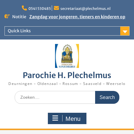
Skip
to
0541 530485
secretariaat@plechelmus.nl
content
Notitie
Zangdag voor jongeren, tieners en kinderen op
zondag 27 september 2026 in Klooster
Denekamp
Quick Links
Uitnodiging installatie Pastoor Karel Donders
Rooster Kerktijd vanaf 5 augustus 2026
Parochie H. Plechelmus
Deurningen – Oldenzaal – Rossum – Saasveld – Weerselo
Search
for:
Menu