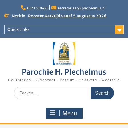
Skip
to
0541 530485
secretariaat@plechelmus.nl
content
Notitie
Rooster Kerktijd vanaf 5 augustus 2026
Zangdag voor jongeren, tieners en kinderen op
zondag 27 september 2026 in Klooster
Quick Links
Denekamp
Eucharistieviering op de muziekkoepel
Parochie H. Plechelmus
Deurningen – Oldenzaal – Rossum – Saasveld – Weerselo
Search
for:
Menu