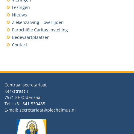
Lezingen
Nieuws
Ziekenzalving – overlijden
Parochiële Caritas instelling
Bedevaartplaatsen
Contact
Centraal secretariaat
Kerkstraat 1
7571 EE Oldenzaal
Tel.: +31 541 530485
E-mail: secretariaat@plechelmus.nl