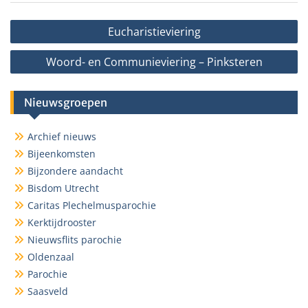
Bericht
Eucharistieviering
navigatie
Woord- en Communieviering – Pinksteren
Nieuwsgroepen
Archief nieuws
Bijeenkomsten
Bijzondere aandacht
Bisdom Utrecht
Caritas Plechelmusparochie
Kerktijdrooster
Nieuwsflits parochie
Oldenzaal
Parochie
Saasveld