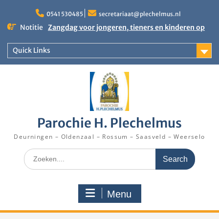
Skip
to
0541 530485
secretariaat@plechelmus.nl
content
Notitie
Zangdag voor jongeren, tieners en kinderen op
zondag 27 september 2026 in Klooster
Denekamp
Quick Links
Uitnodiging installatie Pastoor Karel Donders
Rooster Kerktijd vanaf 5 augustus 2026
Parochie H. Plechelmus
Deurningen – Oldenzaal – Rossum – Saasveld – Weerselo
Search
for:
Menu