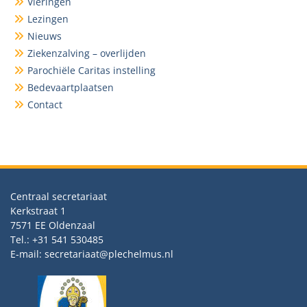
Vieringen
Lezingen
Nieuws
Ziekenzalving – overlijden
Parochiële Caritas instelling
Bedevaartplaatsen
Contact
Centraal secretariaat
Kerkstraat 1
7571 EE Oldenzaal
Tel.: +31 541 530485
E-mail: secretariaat@plechelmus.nl