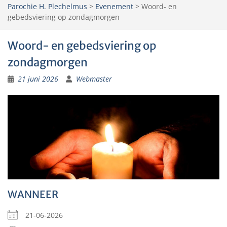
Parochie H. Plechelmus
>
Evenement
>
Woord- en
gebedsviering op zondagmorgen
Woord- en gebedsviering op
zondagmorgen
21 juni 2026
Webmaster
WANNEER
21-06-2026