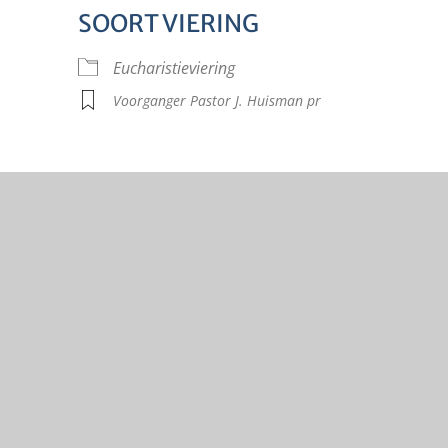
SOORT VIERING
lendar
iCalendar
Offi
Eucharistieviering
Voorganger Pastor J. Huisman pr