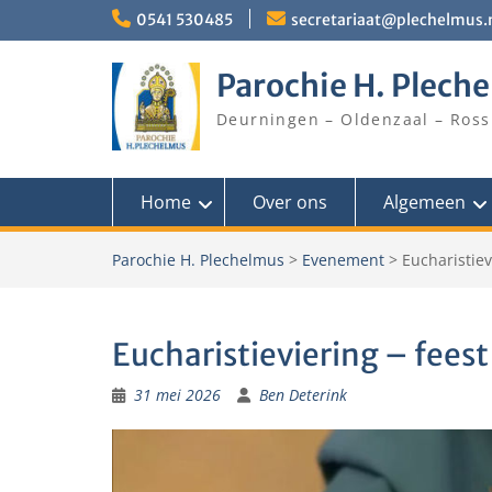
Skip
0541 530485
secretariaat@plechelmus.
to
content
Parochie H. Plech
Deurningen – Oldenzaal – Ross
Home
Over ons
Algemeen
Parochie H. Plechelmus
>
Evenement
>
Eucharistiev
Eucharistieviering – fees
31 mei 2026
Ben Deterink