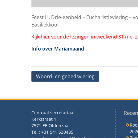
Feest H. Drie-eenheid – Eucharistieviering – 
Basiliekkoor.
Kijk hier voor de lezingen in weekend 31 mei 
Info over Mariamaand
Bericht
Woord- en gebedsviering
navigatie
Centraal secretariaat
Recen
Kerkstraat 1
Roos
7571 EE Oldenzaal
202
Tel.: +31 541 530485
Zan