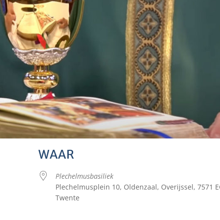
WAAR
Plechelmusbasiliek
Plechelmusplein 10, Oldenzaal, Overijssel, 7571 E
Twente