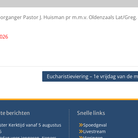
voorganger Pastor J. Huisman pr m.m.v. Oldenzaals Lat/Greg.
2026
Eucharistieviering – 1e vrijdag van de
te berichten
Snelle links
ter Kerktijd vanaf 5 augustus
Spoedgeval
6
Livestream
gdag voor jongeren, tieners
Vieringen