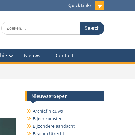
Quick Links
Search
for:
hie
Nieuws
Contact
Nieuwsgroepen
Archief nieuws
Bijeenkomsten
Bijzondere aandacht
Bisdom Utrecht